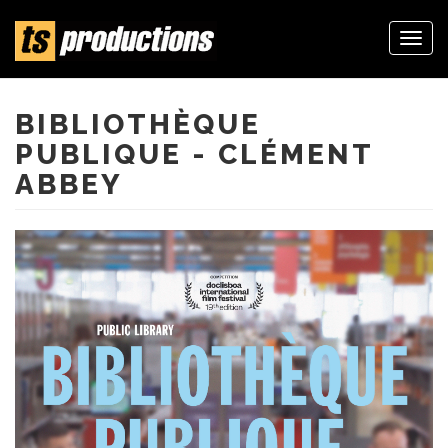
Togg
navi
Aller
au
contenu
BIBLIOTHÈQUE
principal
PUBLIQUE - CLÉMENT
ABBEY