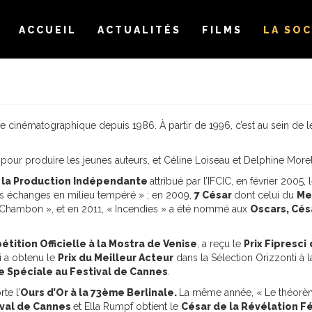
ACCUEIL
ACTUALITÉS
FILMS
LA SOC
trie cinématographique depuis 1986. À partir de 1996, c’est au sein de 
n pour produire les jeunes auteurs, et Céline Loiseau et Delphine Mor
e la Production Indépendante
attribué par l’IFCIC, en février 2005, 
es échanges en milieu tempéré » ; en 2009,
7 César
dont celui du
Me
Chambon », et en 2011, « Incendies » a été nommé aux
Oscars, Cés
tition Officielle à la Mostra de Venise
, a reçu le
Prix Fipresci
i a obtenu le
Prix du Meilleur Acteur
dans la Sélection Orizzonti à 
ce Spéciale au Festival de Cannes
.
te l’
Ours d’Or à la 73ème Berlinale.
La même année, « Le théorèm
ival de Cannes
et Ella Rumpf obtient le
César de la Révélation F