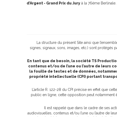
d’Argent - Grand Prix du Jury
à la 76ème Berlinale.
La structure du présent Site ainsi que l’ensemb
signes, signaux, sons, images, etc.) sont protégés par 
En tant que de besoin, la société TS Product
contenus et/ou de l’une ou l’autre de leurs co
la fouille de textes et de données, notamment p
propriété intellectuelle (CPI) portant transp
L’article R. 122-28 du CPI précise en effet que cet
public en ligne, cette opposition peut notamment ê
Il est rappelé que dans le cadre de ses acti
audiovisuelles, contenus et/ou l’une ou l’autre de leur