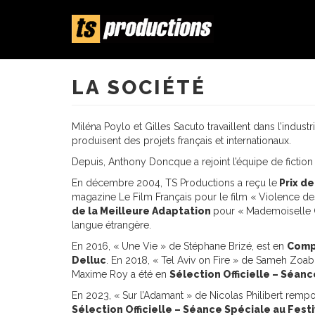
Aller
au
contenu
LA SOCIÉTÉ
principal
Miléna Poylo et Gilles Sacuto travaillent dans l’indus
produisent des projets français et internationaux.
Depuis, Anthony Doncque a rejoint l’équipe de fictio
En décembre 2004, TS Productions a reçu le
Prix d
magazine Le Film Français pour le film « Violence d
de la Meilleure Adaptation
pour « Mademoiselle 
langue étrangère.
En 2016, « Une Vie » de Stéphane Brizé, est en
Compé
Delluc
. En 2018, « Tel Aviv on Fire » de Sameh Zoab
Maxime Roy a été en
Sélection Officielle – Séan
En 2023, « Sur l’Adamant » de Nicolas Philibert rempor
Sélection Officielle – Séance Spéciale au Fest