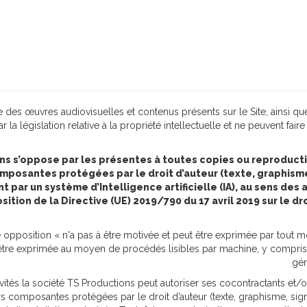
le des œuvres audiovisuelles et contenus présents sur le Site, ainsi
la législation relative à la propriété intellectuelle et ne peuvent faire
ions s’oppose par les présentes à toutes copies ou reproduc
mposantes protégées par le droit d’auteur (texte, graphisme
ar un système d’Intelligence artificielle (IA), au sens des arti
osition de la Directive (UE) 2019/790 du 17 avril 2019 sur le dr
te opposition « n'a pas à être motivée et peut être exprimée par tou
tre exprimée au moyen de procédés lisibles par machine, y compris 
gé
vités la société TS Productions peut autoriser ses cocontractants et/
s composantes protégées par le droit d’auteur (texte, graphisme, signes