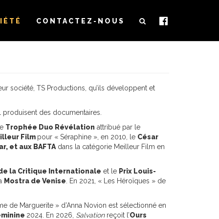
IÉTÉ
CONTACTEZ-NOUS
leur société, TS Productions, qu’ils développent et
el produisent des documentaires.
le
Trophée Duo Révélation
attribué par le
illeur Film
pour « Séraphine », en 2010, le
César
ar, et aux BAFTA
dans la catégorie Meilleur Film en
de la Critique Internationale
et le
Prix Louis-
la
Mostra de Venise
. En 2021, « Les Héroïques » de
e de Marguerite » d’Anna Novion est sélectionné en
éminine
2024. En 2026,
Salvation
reçoit l’
Ours