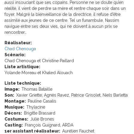
aussi insouciant que ses copains. Personne ne se doute qu’en
réalité, il vient de perdre sa mère et rentre chaque soir dans un
foyer. Malgré la bienveillance de la directrice, il refuse d’être
assimilé aux jeunes de ce centre. Tel un funambule, Nassim
navigue entre ses deux vies, qui ne doivent à aucun prix se
rencontrer…
Réalisateur:
Chad Chenouga
Scénario:
Chad Chenouga et Christine Paillard
Liste artistique:
Yolande Moreau et Khaled Alouach
Liste technique:
Image:
Thomas Bataille
Son:
Xavier Griette, Agnès Ravez, Patrice Grisolet, Niels Barletta
Montage:
Pauline Casalis
Musique:
Thylacine
Décors:
Brigitte Brassard
Costumes:
Julie Brones
Casting:
François Guignard, ARDA
1er assistant réalisateur:
Aurélien Fauchet