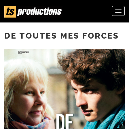
Togg
navi
Aller
au
contenu
DE TOUTES MES FORCES
principal