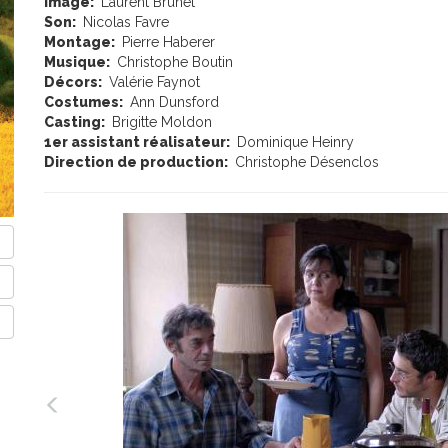
Image:
Laurent Brunet
Son:
Nicolas Favre
Montage:
Pierre Haberer
Musique:
Christophe Boutin
Décors:
Valérie Faynot
Costumes:
Ann Dunsford
Casting:
Brigitte Moldon
1er assistant réalisateur:
Dominique Heinry
Direction de production:
Christophe Désenclos