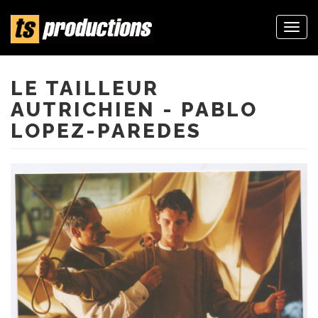
Togg
navi
Aller
au
contenu
LE TAILLEUR
principal
AUTRICHIEN - PABLO
LOPEZ-PAREDES