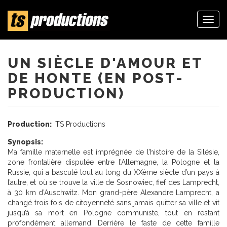
Togg
navi
Aller
au
contenu
UN SIÈCLE D'AMOUR ET
principal
DE HONTE (EN POST-
PRODUCTION)
Production:
TS Productions
Synopsis:
Ma famille maternelle est imprégnée de l’histoire de la Silésie,
zone frontalière disputée entre l’Allemagne, la Pologne et la
Russie, qui a basculé tout au long du XXème siècle d’un pays à
l’autre, et où se trouve la ville de Sosnowiec, fief des Lamprecht,
à 30 km d’Auschwitz. Mon grand-père Alexandre Lamprecht, a
changé trois fois de citoyenneté sans jamais quitter sa ville et vit
jusqu’à sa mort en Pologne communiste, tout en restant
profondément allemand. Derrière le faste de cette famille