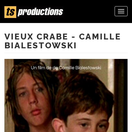
Togg
navi
Aller
au
contenu
VIEUX CRABE - CAMILLE
principal
BIALESTOWSKI