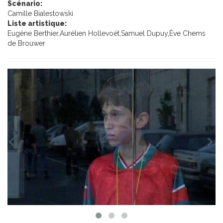
Scénario:
Camille Bialestowski
Liste artistique:
Eugène Berthier,Aurélien Hollevoët,Samuel Dupuy,Ève Chems
de Brouwer