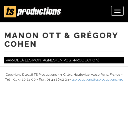
Togg
navi
Aller
au
contenu
MANON OTT & GRÉGORY
principal
COHEN
PAR-DELÀ LES MONTAGNES (EN POST-PRODUCTION)
Copyright © 2016 TS Productions - 3, Cité d'Hauteville 75010 Paris, France -
Tél. : 01 53 10 24 00 - Fax : 01 43 26 92 23 -
tsproductions@tsproductions.net